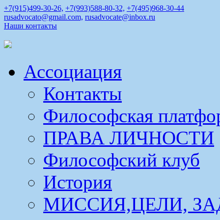
+7(915)499-30-26,
+7(993)588-80-32,
+7(495)968-30-44
rusadvocato@gmail.com,
rusadvocate@inbox.ru
Наши контакты
Ассоциация
Контакты
Философская платфо
ПРАВА ЛИЧНОСТИ
Философский клуб
История
МИССИЯ,ЦЕЛИ, ЗА