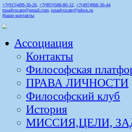
+7(915)499-30-26,
+7(993)588-80-32,
+7(495)968-30-44
rusadvocato@gmail.com,
rusadvocate@inbox.ru
Наши контакты
Ассоциация
Контакты
Философская платфо
ПРАВА ЛИЧНОСТИ
Философский клуб
История
МИССИЯ,ЦЕЛИ, ЗА