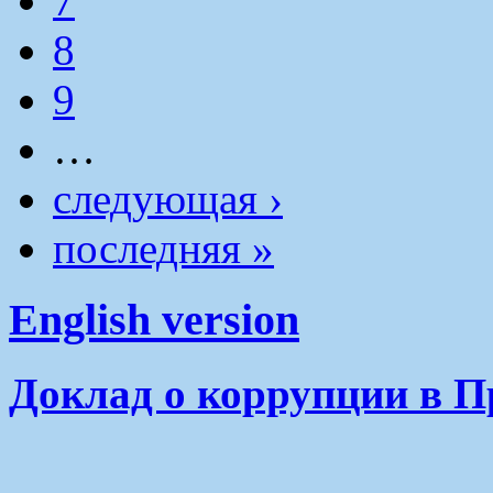
7
8
9
…
следующая ›
последняя »
English version
Доклад о коррупции в П