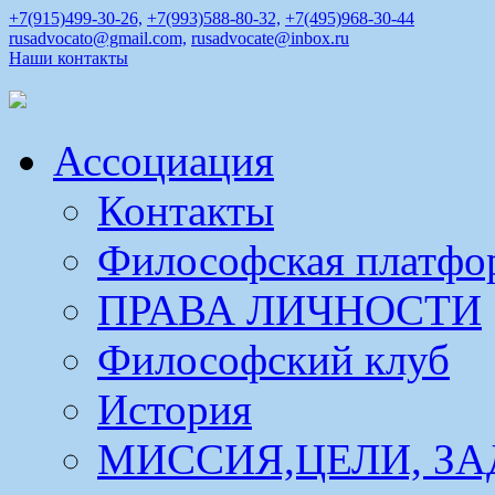
+7(915)499-30-26,
+7(993)588-80-32,
+7(495)968-30-44
rusadvocato@gmail.com,
rusadvocate@inbox.ru
Наши контакты
Ассоциация
Контакты
Философская платфо
ПРАВА ЛИЧНОСТИ
Философский клуб
История
МИССИЯ,ЦЕЛИ, ЗА