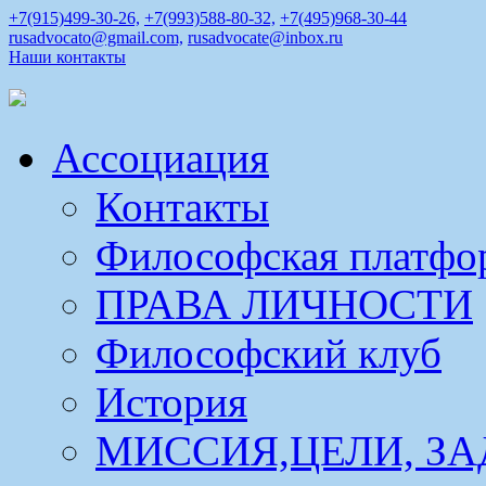
+7(915)499-30-26,
+7(993)588-80-32,
+7(495)968-30-44
rusadvocato@gmail.com,
rusadvocate@inbox.ru
Наши контакты
Ассоциация
Контакты
Философская платфо
ПРАВА ЛИЧНОСТИ
Философский клуб
История
МИССИЯ,ЦЕЛИ, ЗА