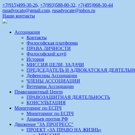
+7(915)499-30-26,
+7(993)588-80-32,
+7(495)968-30-44
rusadvocato@gmail.com,
rusadvocate@inbox.ru
Наши контакты
Ассоциация
Контакты
Философская платформа
ПРАВА ЛИЧНОСТИ
Философский клуб
История
МИССИЯ,ЦЕЛИ, ЗАДАЧИ
ПРЕДСЕДАТЕЛЬ И АДВОКАТСКАЯ ДЕЯТЕЛЬН
Дефенсоры Ассоциации
ЧЛЕНЫ АССОЦИАЦИИ
Ветераны Ассоциации
Правозащитный Центр
ПРАВОЗАЩИТНАЯ ДЕЯТЕЛЬНОСТЬ
КОНСУЛЬТАЦИЯ
Мониторинг по ЕСПЧ
Мониторинг по ЕСПЧ
Ананьев против РФ
Движение "ЗА ПРОГРЕСС"
ПРОЕКТ «ЗА ПРАВО НА ЖИЗНЬ»