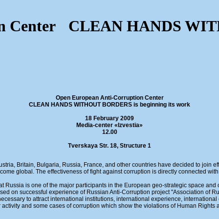
tion Center CLEAN HANDS WIT
Open European Anti-Corruption Center
CLEAN HANDS WITHOUT BORDERS is beginning its work
18 February 2009
Media-center «Izvestia»
12.00
Tverskaya Str. 18, Structure 1
stria, Britain, Bulgaria, Russia, France, and other countries have decided to join effo
become global. The effectiveness of fight against corruption is directly connected wi
hat Russia is one of the major participants in the European geo-strategic space and
successful experience of Russian Anti-Corruption project "Association of Ru
ecessary to attract international institutions, international experience, internationa
activity and some cases of corruption which show the violations of Human Rights a