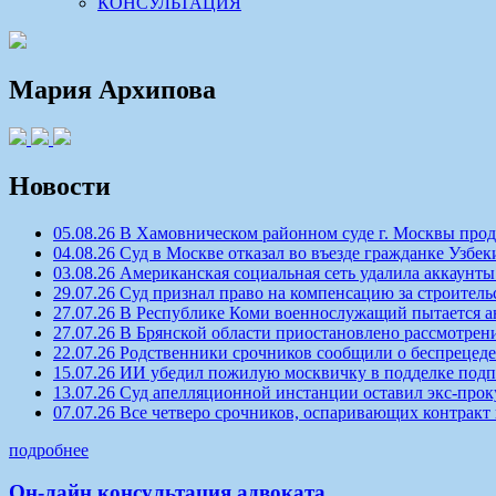
КОНСУЛЬТАЦИЯ
Мария Архипова
Новости
05.08.26 В Хамовническом районном суде г. Москвы про
04.08.26 Суд в Москве отказал во въезде гражданке Узбек
03.08.26 Американская социальная сеть удалила аккаун
29.07.26 Суд признал право на компенсацию за строитель
27.07.26 В Республике Коми военнослужащий пытается а
27.07.26 В Брянской области приостановлено рассмотрен
22.07.26 Родственники срочников сообщили о беспрецеде
15.07.26 ИИ убедил пожилую москвичку в подделке под
13.07.26 Суд апелляционной инстанции оставил экс-про
07.07.26 Все четверо срочников, оспаривающих контракт
подробнее
Он-лайн консультация адвоката