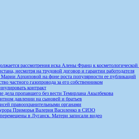
должается рассмотрения иска Алены Франц к косметологической
истана, несмотря на трудовой договор и гарантии работодателя
ты Марии Архиповой на фоне роста популярности ее публикаций
ство частного газопровода за его собственником
ннулировать контракт
ие дела пропавшего без вести Темирлана Акылбекова
нтном давлении на сыновей и братьев
писей правоохранительными органами
курора Приморья Валерия Василенко в СИЗО
 перемещены в Луганск. Матери записали видео