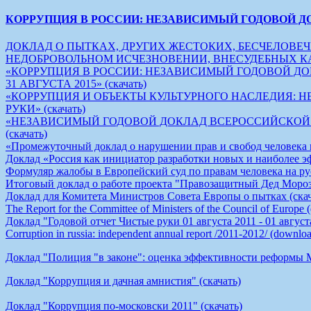
КОРРУПЦИЯ В РОССИИ: НЕЗАВИСИМЫЙ ГОДОВОЙ Д
ДОКЛАД О ПЫТКАХ, ДРУГИХ ЖЕСТОКИХ, БЕСЧЕЛОВ
НЕДОБРОВОЛЬНОМ ИСЧЕЗНОВЕНИИ, ВНЕСУДЕБНЫХ КАЗНЯХ
«КОРРУПЦИЯ В РОССИИ: НЕЗАВИСИМЫЙ ГОДОВОЙ ДОК
31 АВГУСТА 2015» (скачать)
«КОРРУПЦИЯ И ОБЪЕКТЫ КУЛЬТУРНОГО НАСЛЕДИЯ:
РУКИ» (скачать)
«НЕЗАВИСИМЫЙ ГОДОВОЙ ДОКЛАД ВСЕРОССИЙСКОЙ АН
(скачать)
«Промежуточный доклад о нарушении прав и свобод человека на
Доклад «Россия как инициатор разработки новых и наиболее э
Формуляр жалобы в Европейский суд по правам человека на рус
Итоговый доклад о работе проекта "Правозащитный Дед Мороз"
Доклад для Комитета Министров Совета Европы о пытках (скач
The Report for the Committee of Ministers of the Council of Europe
Доклад "Годовой отчет Чистые руки 01 августа 2011 - 01 августа
Corruption in russia: independent annual report /2011-2012/ (downlo
Доклад "Полиция "в законе": оценка эффективности реформы 
Доклад "Коррупция и дачная амнистия" (скачать)
Доклад "Коррупция по-московски 2011" (скачать)