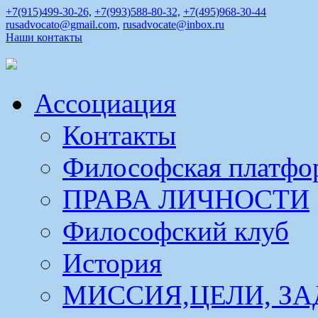
+7(915)499-30-26,
+7(993)588-80-32,
+7(495)968-30-44
rusadvocato@gmail.com,
rusadvocate@inbox.ru
Наши контакты
Ассоциация
Контакты
Философская платфо
ПРАВА ЛИЧНОСТИ
Философский клуб
История
МИССИЯ,ЦЕЛИ, ЗА