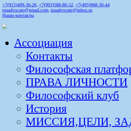
+7(915)499-30-26,
+7(993)588-80-32,
+7(495)968-30-44
rusadvocato@gmail.com,
rusadvocate@inbox.ru
Наши контакты
Ассоциация
Контакты
Философская платфо
ПРАВА ЛИЧНОСТИ
Философский клуб
История
МИССИЯ,ЦЕЛИ, ЗА