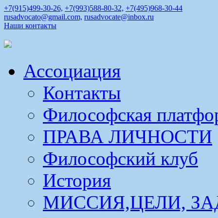
+7(915)499-30-26,
+7(993)588-80-32,
+7(495)968-30-44
rusadvocato@gmail.com,
rusadvocate@inbox.ru
Наши контакты
Ассоциация
Контакты
Философская платфо
ПРАВА ЛИЧНОСТИ
Философский клуб
История
МИССИЯ,ЦЕЛИ, ЗА