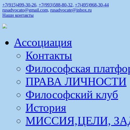
+7(915)499-30-26,
+7(993)588-80-32,
+7(495)968-30-44
rusadvocato@gmail.com,
rusadvocate@inbox.ru
Наши контакты
Ассоциация
Контакты
Философская платфо
ПРАВА ЛИЧНОСТИ
Философский клуб
История
МИССИЯ,ЦЕЛИ, ЗА