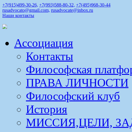
+7(915)499-30-26,
+7(993)588-80-32,
+7(495)968-30-44
rusadvocato@gmail.com,
rusadvocate@inbox.ru
Наши контакты
Ассоциация
Контакты
Философская платфо
ПРАВА ЛИЧНОСТИ
Философский клуб
История
МИССИЯ,ЦЕЛИ, ЗА