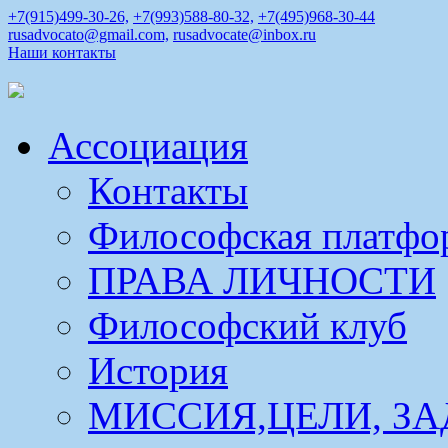
+7(915)499-30-26,
+7(993)588-80-32,
+7(495)968-30-44
rusadvocato@gmail.com,
rusadvocate@inbox.ru
Наши контакты
Ассоциация
Контакты
Философская платфо
ПРАВА ЛИЧНОСТИ
Философский клуб
История
МИССИЯ,ЦЕЛИ, ЗА