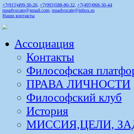
+7(915)499-30-26,
+7(993)588-80-32,
+7(495)968-30-44
rusadvocato@gmail.com,
rusadvocate@inbox.ru
Наши контакты
Ассоциация
Контакты
Философская платфо
ПРАВА ЛИЧНОСТИ
Философский клуб
История
МИССИЯ,ЦЕЛИ, ЗА