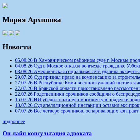
Мария Архипова
Новости
05.08.26 В Хамовническом районном суде г. Москвы про
04.08.26 Суд в Москве отказал во въезде гражданке Узбек
03.08.26 Американская социальная сеть удалила аккаун
29.07.26 Суд признал право на компенсацию за строитель
27.07.26 В Республике Коми военнослужащий пытается а
27.07.26 В Брянской области приостановлено рассмотрен
22.07.26 Родственники срочников сообщили о беспрецеде
15.07.26 ИИ убедил пожилую москвичку в подделке под
13.07.26 Суд апелляционной инстанции оставил экс-про
07.07.26 Все четверо срочников, оспаривающих контракт
подробнее
Он-лайн консультация адвоката