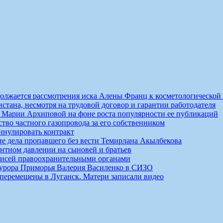
должается рассмотрения иска Алены Франц к косметологической
истана, несмотря на трудовой договор и гарантии работодателя
ты Марии Архиповой на фоне роста популярности ее публикаций
ство частного газопровода за его собственником
ннулировать контракт
ие дела пропавшего без вести Темирлана Акылбекова
нтном давлении на сыновей и братьев
писей правоохранительными органами
курора Приморья Валерия Василенко в СИЗО
 перемещены в Луганск. Матери записали видео