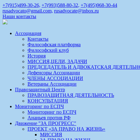
+7(915)499-30-26,
+7(993)588-80-32,
+7(495)968-30-44
rusadvocato@gmail.com,
rusadvocate@inbox.ru
Наши контакты
Ассоциация
Контакты
Философская платформа
Философский клуб
История
МИССИЯ,ЦЕЛИ, ЗАДАЧИ
ПРЕДСЕДАТЕЛЬ И АДВОКАТСКАЯ ДЕЯТЕЛЬН
Дефенсоры Ассоциации
ЧЛЕНЫ АССОЦИАЦИИ
Ветераны Ассоциации
Правозащитный Центр
ПРАВОЗАЩИТНАЯ ДЕЯТЕЛЬНОСТЬ
КОНСУЛЬТАЦИЯ
Мониторинг по ЕСПЧ
Мониторинг по ЕСПЧ
Ананьев против РФ
Движение "ЗА ПРОГРЕСС"
ПРОЕКТ «ЗА ПРАВО НА ЖИЗНЬ»
МИССИЯ