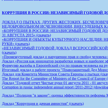
КОРРУПЦИЯ В РОССИИ: НЕЗАВИСИМЫЙ ГОДОВОЙ Д
ДОКЛАД О ПЫТКАХ, ДРУГИХ ЖЕСТОКИХ, БЕСЧЕЛОВ
НЕДОБРОВОЛЬНОМ ИСЧЕЗНОВЕНИИ, ВНЕСУДЕБНЫХ КАЗНЯХ
«КОРРУПЦИЯ В РОССИИ: НЕЗАВИСИМЫЙ ГОДОВОЙ ДОК
31 АВГУСТА 2015» (скачать)
«КОРРУПЦИЯ И ОБЪЕКТЫ КУЛЬТУРНОГО НАСЛЕДИЯ:
РУКИ» (скачать)
«НЕЗАВИСИМЫЙ ГОДОВОЙ ДОКЛАД ВСЕРОССИЙСКОЙ АН
(скачать)
«Промежуточный доклад о нарушении прав и свобод человека на
Доклад «Россия как инициатор разработки новых и наиболее э
Формуляр жалобы в Европейский суд по правам человека на рус
Итоговый доклад о работе проекта "Правозащитный Дед Мороз"
Доклад для Комитета Министров Совета Европы о пытках (скач
The Report for the Committee of Ministers of the Council of Europe
Доклад "Годовой отчет Чистые руки 01 августа 2011 - 01 августа
Corruption in russia: independent annual report /2011-2012/ (downlo
Доклад "Полиция "в законе": оценка эффективности реформы 
Доклад "Коррупция и дачная амнистия" (скачать)