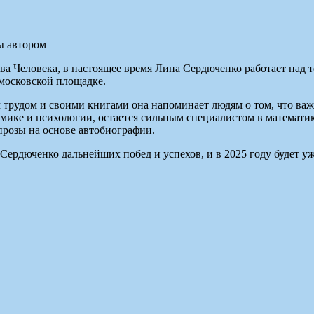
ы автором
 Человека, в настоящее время Лина Сердюченко работает над те
 московской площадке.
 трудом и своими книгами она напоминает людям о том, что важн
омике и психологии, остается сильным специалистом в математик
прозы на основе автобиографии.
Сердюченко дальнейших побед и успехов, и в 2025 году будет у