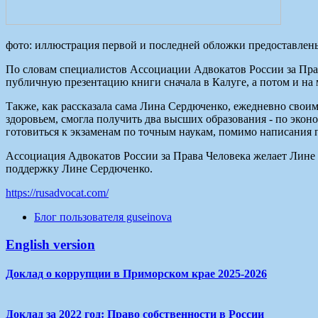
фото: иллюстрация первой и последней обложки предоставлен
По словам специалистов Ассоциации Адвокатов России за Права
публичную презентацию книги сначала в Калуге, а потом и на
Также, как рассказала сама Лина Сердюченко, ежедневно своим
здоровьем, смогла получить два высших образования - по экон
готовиться к экзаменам по точным наукам, помимо написания 
Ассоциация Адвокатов России за Права Человека желает Лине 
поддержку Лине Сердюченко.
https://rusadvocat.com/
Блог пользователя guseinova
English version
Доклад о коррупции в Приморском крае 2025-2026
Доклад за 2022 год: Право собственности в России