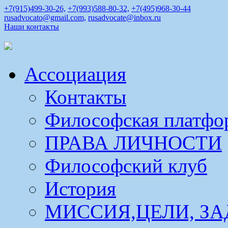
+7(915)499-30-26,
+7(993)588-80-32,
+7(495)968-30-44
rusadvocato@gmail.com,
rusadvocate@inbox.ru
Наши контакты
Ассоциация
Контакты
Философская платфо
ПРАВА ЛИЧНОСТИ
Философский клуб
История
МИССИЯ,ЦЕЛИ, ЗА