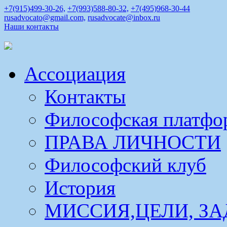
+7(915)499-30-26,
+7(993)588-80-32,
+7(495)968-30-44
rusadvocato@gmail.com,
rusadvocate@inbox.ru
Наши контакты
Ассоциация
Контакты
Философская платфо
ПРАВА ЛИЧНОСТИ
Философский клуб
История
МИССИЯ,ЦЕЛИ, ЗА