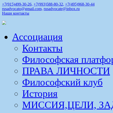
+7(915)499-30-26,
+7(993)588-80-32,
+7(495)968-30-44
rusadvocato@gmail.com,
rusadvocate@inbox.ru
Наши контакты
Ассоциация
Контакты
Философская платфо
ПРАВА ЛИЧНОСТИ
Философский клуб
История
МИССИЯ,ЦЕЛИ, ЗА