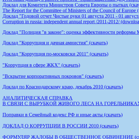
Доклад для Комитета Министров Совета Европы о пытках (скач
The Report for the Committee of Ministers of the Council of Europe
Доклад "Годовой отчет Чистые руки 01 августа 2011 - 01 августа
Corruption in russia: independent annual report /2011-2012/ (downlo
Доклад "Полиция "в законе": оценка эффективности реформы 
Доклад "Коррупция и дачная амнистия" (скачать)
Доклад "Коррупция по-московски 2011" (скачать)
"Коррупция в сфере ЖКХ" (скачать)
"Вскрытие корпоративных покровов" (скачать)
Доклад по Краснодарскому краю, декабрь 2010 (скачать)
АНАЛИТИЧЕСКАЯ СПРАВКА
В СВЯЗИ С ВЫРУБКОЙ ЖИВОГО ЛЕСА НА ГОРЕЛЬНИКАХ (
Поправки в Семейный кодекс РФ и иные акты (скачать)
ДОКЛАД О КОРРУПЦИИ В РОССИИ 2010 (скачать)
ФОРМУЛЯР ЖАЛОБЫ В ОБЩЕСТВЕННОЕ ОБВИНЕНИЕ (скач