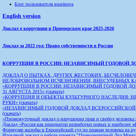
Блог пользователя guseinova
English version
Доклад о коррупции в Приморском крае 2025-2026
Доклад за 2022 год: Право собственности в России
КОРРУПЦИЯ В РОССИИ: НЕЗАВИСИМЫЙ ГОДОВОЙ Д
ДОКЛАД О ПЫТКАХ, ДРУГИХ ЖЕСТОКИХ, БЕСЧЕЛОВ
НЕДОБРОВОЛЬНОМ ИСЧЕЗНОВЕНИИ, ВНЕСУДЕБНЫХ КАЗНЯХ
«КОРРУПЦИЯ В РОССИИ: НЕЗАВИСИМЫЙ ГОДОВОЙ ДОК
31 АВГУСТА 2015» (скачать)
«КОРРУПЦИЯ И ОБЪЕКТЫ КУЛЬТУРНОГО НАСЛЕДИЯ:
РУКИ» (скачать)
«НЕЗАВИСИМЫЙ ГОДОВОЙ ДОКЛАД ВСЕРОССИЙСКОЙ АН
(скачать)
«Промежуточный доклад о нарушении прав и свобод человека на
Доклад «Россия как инициатор разработки новых и наиболее э
Формуляр жалобы в Европейский суд по правам человека на рус
Итоговый доклад о работе проекта "Правозащитный Дед Мороз"