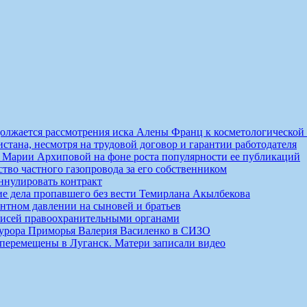
должается рассмотрения иска Алены Франц к косметологической
истана, несмотря на трудовой договор и гарантии работодателя
ты Марии Архиповой на фоне роста популярности ее публикаций
ство частного газопровода за его собственником
ннулировать контракт
ие дела пропавшего без вести Темирлана Акылбекова
нтном давлении на сыновей и братьев
писей правоохранительными органами
курора Приморья Валерия Василенко в СИЗО
 перемещены в Луганск. Матери записали видео