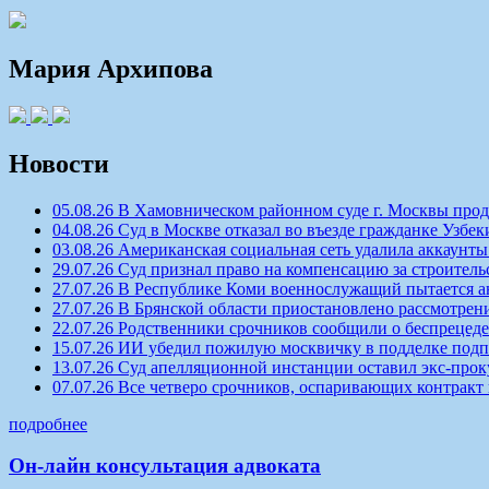
Мария Архипова
Новости
05.08.26 В Хамовническом районном суде г. Москвы про
04.08.26 Суд в Москве отказал во въезде гражданке Узбек
03.08.26 Американская социальная сеть удалила аккаун
29.07.26 Суд признал право на компенсацию за строитель
27.07.26 В Республике Коми военнослужащий пытается а
27.07.26 В Брянской области приостановлено рассмотрен
22.07.26 Родственники срочников сообщили о беспрецеде
15.07.26 ИИ убедил пожилую москвичку в подделке под
13.07.26 Суд апелляционной инстанции оставил экс-про
07.07.26 Все четверо срочников, оспаривающих контракт
подробнее
Он-лайн консультация адвоката