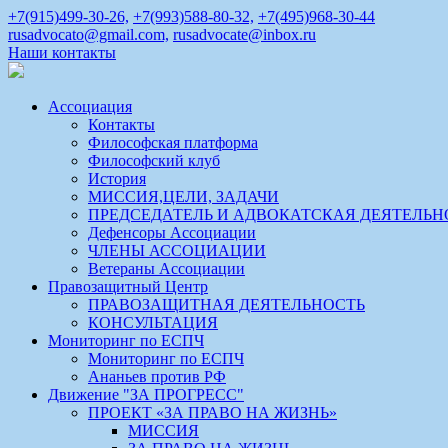
+7(915)499-30-26,
+7(993)588-80-32,
+7(495)968-30-44
rusadvocato@gmail.com,
rusadvocate@inbox.ru
Наши контакты
Ассоциация
Контакты
Философская платформа
Философский клуб
История
МИССИЯ,ЦЕЛИ, ЗАДАЧИ
ПРЕДСЕДАТЕЛЬ И АДВОКАТСКАЯ ДЕЯТЕЛЬН
Дефенсоры Ассоциации
ЧЛЕНЫ АССОЦИАЦИИ
Ветераны Ассоциации
Правозащитный Центр
ПРАВОЗАЩИТНАЯ ДЕЯТЕЛЬНОСТЬ
КОНСУЛЬТАЦИЯ
Мониторинг по ЕСПЧ
Мониторинг по ЕСПЧ
Ананьев против РФ
Движение "ЗА ПРОГРЕСС"
ПРОЕКТ «ЗА ПРАВО НА ЖИЗНЬ»
МИССИЯ