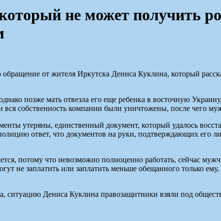
 который не может получить ро
м
бращение от жителя Иркутска Дениса Куклина, который рассказа
однако позже мать отвезла его еще ребенка в восточную Украину,
ис и вся собственность компании были уничтожены, после чего му
менты утеряны, единственный документ, который удалось восста
 полицию ответ, что документов на руки, подтверждающих его л
ется, потому что невозможно полноценно работать, сейчас мужчи
огут не заплатить или заплатить меньше обещанного только ему, т
ка, ситуацию Дениса Куклина правозащитники взяли под общест