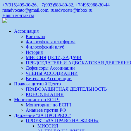
+7(915)499-30-26,
+7(993)588-80-32,
+7(495)968-30-44
rusadvocato@gmail.com,
rusadvocate@inbox.ru
Наши контакты
Ассоциация
Контакты
Философская платформа
Философский клуб
История
МИССИЯ,ЦЕЛИ, ЗАДАЧИ
ПРЕДСЕДАТЕЛЬ И АДВОКАТСКАЯ ДЕЯТЕЛЬН
Дефенсоры Ассоциации
ЧЛЕНЫ АССОЦИАЦИИ
Ветераны Ассоциации
Правозащитный Центр
ПРАВОЗАЩИТНАЯ ДЕЯТЕЛЬНОСТЬ
КОНСУЛЬТАЦИЯ
Мониторинг по ЕСПЧ
Мониторинг по ЕСПЧ
Ананьев против РФ
Движение "ЗА ПРОГРЕСС"
ПРОЕКТ «ЗА ПРАВО НА ЖИЗНЬ»
МИССИЯ