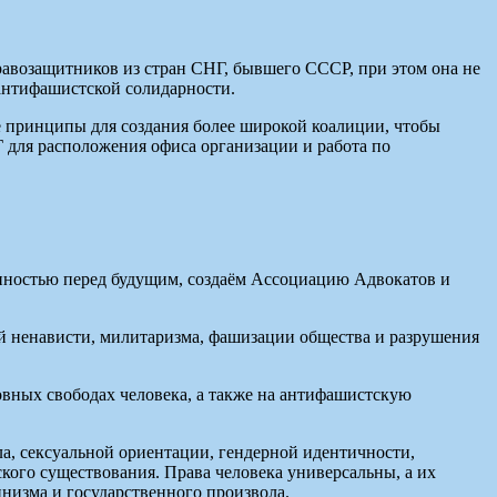
авозащитников из стран СНГ, бывшего СССР, при этом она не
антифашистской солидарности.
 принципы для создания более широкой коалиции, чтобы
 для расположения офиса организации и работа по
нностью перед будущим, создаём Ассоциацию Адвокатов и
й ненависти, милитаризма, фашизации общества и разрушения
вных свободах человека, а также на антифашистскую
ла, сексуальной ориентации, гендерной идентичности,
кого существования. Права человека универсальны, а их
низма и государственного произвола.