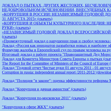
ДОКЛАД О ПЫТКАХ, ДРУГИХ ЖЕСТОКИХ, БЕСЧЕЛОВ
НЕДОБРОВОЛЬНОМ ИСЧЕЗНОВЕНИИ, ВНЕСУДЕБНЫХ КАЗНЯХ
«КОРРУПЦИЯ В РОССИИ: НЕЗАВИСИМЫЙ ГОДОВОЙ ДОК
31 АВГУСТА 2015» (скачать)
«КОРРУПЦИЯ И ОБЪЕКТЫ КУЛЬТУРНОГО НАСЛЕДИЯ:
РУКИ» (скачать)
«НЕЗАВИСИМЫЙ ГОДОВОЙ ДОКЛАД ВСЕРОССИЙСКОЙ АН
(скачать)
«Промежуточный доклад о нарушении прав и свобод человека на
Доклад «Россия как инициатор разработки новых и наиболее э
Формуляр жалобы в Европейский суд по правам человека на рус
Итоговый доклад о работе проекта "Правозащитный Дед Мороз"
Доклад для Комитета Министров Совета Европы о пытках (скач
The Report for the Committee of Ministers of the Council of Europe
Доклад "Годовой отчет Чистые руки 01 августа 2011 - 01 августа
Corruption in russia: independent annual report /2011-2012/ (downlo
Доклад "Полиция "в законе": оценка эффективности реформы 
Доклад "Коррупция и дачная амнистия" (скачать)
Доклад "Коррупция по-московски 2011" (скачать)
"Коррупция в сфере ЖКХ" (скачать)