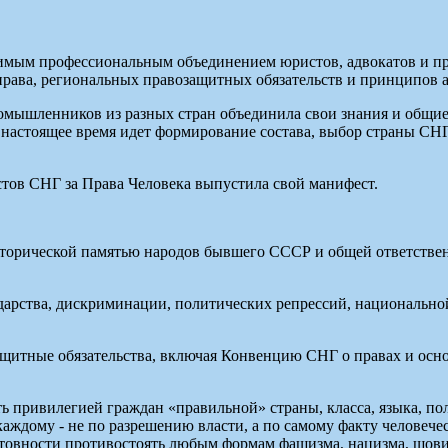
симым профессиональным объединением юристов, адвокатов и пр
права, региональных правозащитных обязательств и принципов 
омышленников из разных стран объединила свои знания и общие
настоящее время идет формирование состава, выбор страны СНГ
ов СНГ за Права Человека выпустила свой манифест.
сторической памятью народов бывшего СССР и общей ответстве
дарства, дискриминации, политических репрессий, национально
щитные обязательства, включая Конвенцию СНГ о правах и осно
ть привилегией граждан «правильной» страны, класса, языка, по
ждому - не по разрешению власти, а по самому факту человечес
готовности противостоять любым формам фашизма, нацизма, шови