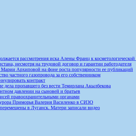
должается рассмотрения иска Алены Франц к косметологической
истана, несмотря на трудовой договор и гарантии работодателя
ты Марии Архиповой на фоне роста популярности ее публикаций
ство частного газопровода за его собственником
ннулировать контракт
ие дела пропавшего без вести Темирлана Акылбекова
нтном давлении на сыновей и братьев
писей правоохранительными органами
курора Приморья Валерия Василенко в СИЗО
 перемещены в Луганск. Матери записали видео