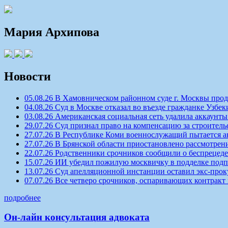
Мария Архипова
Новости
05.08.26 В Хамовническом районном суде г. Москвы про
04.08.26 Суд в Москве отказал во въезде гражданке Узбек
03.08.26 Американская социальная сеть удалила аккаун
29.07.26 Суд признал право на компенсацию за строитель
27.07.26 В Республике Коми военнослужащий пытается а
27.07.26 В Брянской области приостановлено рассмотрен
22.07.26 Родственники срочников сообщили о беспрецеде
15.07.26 ИИ убедил пожилую москвичку в подделке под
13.07.26 Суд апелляционной инстанции оставил экс-про
07.07.26 Все четверо срочников, оспаривающих контракт
подробнее
Он-лайн консультация адвоката